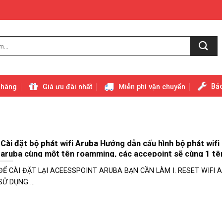
Bảo
 hãng
Giá ưu đãi nhất
Miễn phí vận chuyển
Cài đặt bộ phát wifi Aruba Hướng dẫn cấu hình bộ phát wifi
aruba cùng một tên roamming, các accepoint sẽ cùng 1 tên
di chuyển giữa các điểm phát
ĐỂ CÀI ĐẶT LẠI ACEESSPOINT ARUBA BẠN CẦN LÀM I. RESET WIFI 
SỬ DỤNG ...