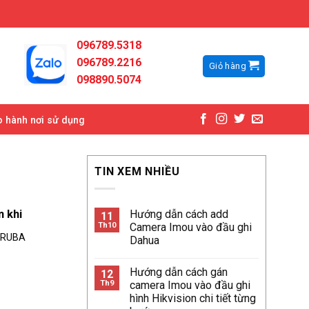
096789.5318
096789.2216
Giỏ hàng
098890.5074
 hành nơi sử dụng
TIN XEM NHIỀU
Hướng dẫn cách add
 khi
11
Th10
Camera Imou vào đầu ghi
ARUBA
Dahua
Hướng dẫn cách gán
12
Th9
camera Imou vào đầu ghi
hình Hikvision chi tiết từng