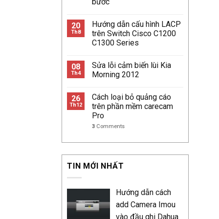
bước
Hướng dẫn cấu hình LACP
20
Th8
trên Switch Cisco C1200
C1300 Series
Sửa lỗi cảm biến lùi Kia
08
Th4
Morning 2012
Cách loại bỏ quảng cáo
26
Th12
trên phần mềm carecam
Pro
3
Comments
TIN MỚI NHẤT
Hướng dẫn cách
add Camera Imou
vào đầu ghi Dahua