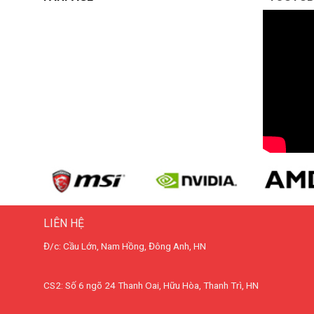
LIÊN HỆ
Đ/c: Cầu Lớn, Nam Hồng, Đông Anh, HN
CS2: Số 6 ngõ 24 Thanh Oai, Hữu Hòa, Thanh Trì, HN