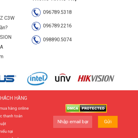
096789.5318
IZ C3W
096789.2216
cần?
ISION
098890.5074
UA
am
KHÁCH HÀNG
mua hàng online
c thanh toán
huật
hiếu nại