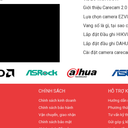
Giới thiệu Carecam 2.0
Lựa chọn camera EZV
Vang số là gì, tại sao 
Lắp đặt Đầu ghi HIKV
Lắp đặt đầu ghi DAH
Cài đặt camera carec
CHÍNH SÁCH
HỖ TRỢ 
Chính sách kinh doanh
Hướng dẫn 
Chính sách bảo hành
Phương thứ
Vận chuyển, giao nhận
Tư vấn kỹ t
Chính sách bảo mật
Gửi góp ý, k