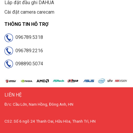
Lắp đặt đầu ghi DAHUA
Cài đặt camera carecam
THÔNG TIN HỖ TRỢ
096789.5318
096789.2216
098890.5074
LIÊN HỆ
Đ/c: Cầu Lớn, Nam Hồng, Đông Anh, HN
CS2: Số 6 ngõ 24 Thanh Oai, Hữu Hòa, Thanh Trì, HN