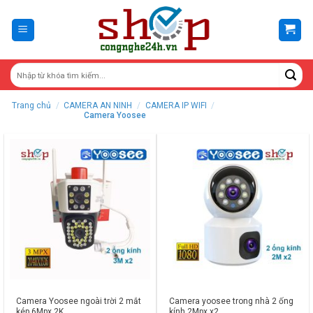
Skip
to
content
Trang chủ
/
CAMERA AN NINH
/
CAMERA IP WIFI
/
Camera Yoosee
Camera Yoosee ngoài trời 2 mắt
Camera yoosee trong nhà 2 ống
kép 6Mpx 2K
kính 2Mpx x2