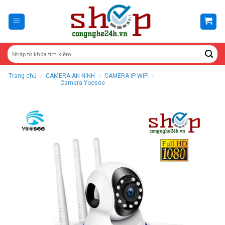
Skip
to
content
Trang chủ
/
CAMERA AN NINH
/
CAMERA IP WIFI
/
Camera Yoosee