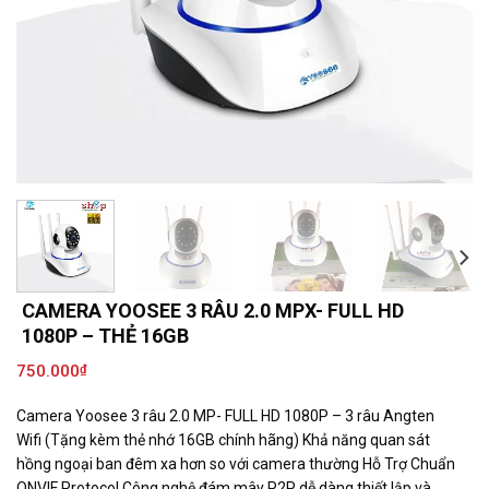
CAMERA YOOSEE 3 RÂU 2.0 MPX- FULL HD
1080P – THẺ 16GB
750.000
₫
Camera Yoosee 3 râu 2.0 MP- FULL HD 1080P – 3 râu Angten
Wifi (Tặng kèm thẻ nhớ 16GB chính hãng) Khả năng quan sát
hồng ngoại ban đêm xa hơn so với camera thường Hỗ Trợ Chuẩn
ONVIF Protocol Công nghệ đám mây P2P dễ dàng thiết lập và