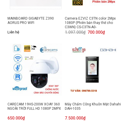
MAINBOARD GIGABYTE Z390
Camera EZVIZ C3TN color 2Mpx
AORUS PRO WIFI
1080P (Phiên bản thay thế cho
C3WN) CS-C3TN-A0-
1H2WFL(2.8mm)
Giá
Giá
Liên hệ
1.097.000
₫
700.000
₫
gốc
hiện
là:
tại
1.097.000₫.
là:
700.000₫.
CARECAM 19HS-200W XOAY 360
Máy Chấm Công Khuôn Mặt Dahahi
NGOÀI TRỜI FULL HD 1080P 2MPX
DAH-1035
650.000
₫
7.500.000
₫