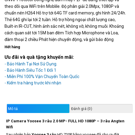
theo dõi qua WiFi trên Moblile. Độ phân giải 2.0Mpx, 1080P và
chuẩn nén H264 Hỗ trợ tới 64G TF card memory, ghi hình 24/24h.
Thẻ 64G ghi lại tới 2 tuần. Hỗ trợ hồng ngoại chất lượng cao,
Built-in IR-CUT, hình ảnh sắc nét, không vỡ, không muỗi. Khoảng
cách quan sát tới 15M ban đêm Tích hợp Microphone và Loa,
đàm thoại 2 chiều Phát hiện chuyển động, và gửi báo động
Hết hàng
Ưu đãi và quà tặng khuyến mãi:
- Bảo Hành Tại Nơi Sử Dụng.
- Bảo Hành Siêu Tốc 1 Đổi 1
- Miễn Phí 100% Vận Chuyển Toàn Quốc
Mô tả
Đánh giá (0)
IP Camera Yoosee 3 râu 2.0 MP- FULL HD 1080P – 3 râu Angten
Wifi
Sau phiên bản
Yoosee 3 râu
HD 720P hãng yoosee đã cho ra đời