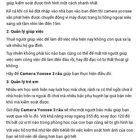
giúp kiểm soát được tình hình một cách nhanh nhất.
Kể cả khi có kẻ đột nhập vào nhà bạn vào ban đêm thì camera yoosee
vẫn phát hiện được chuyển động vì máy được trang bị hồng ngoại siêu
sáng với tầm nhìn lên đến 15m.
2. Quản lý giúp việc
Thuê người giúp việc để làm đỡ việc nhà hiện nay không còn quá xa lạ
với nhiều hộ gia đình.
Tuy nhiên không phải lúc nào bạn cũng có thể để mắt tới người giúp
việc xem công việc đã làm đến đâu rồi, hay đồ đạc có bị thất thoát gì
không.
Hãy để
Camera Yoosee 3 râu
giúp bạn thực hiện điều đó.
3. Quản lý trẻ em
Nhiều em học sinh hiện nay lười học mải chơi, rảnh ra có thể ngồi chơi ở
nhà hoặc trốn ra ngoài đi chơi mà nhiều bậc phụ huynh lại quá bận nên
khó mà kiểm soát được.
Giờ đây
Camera Yoosee 3 râu
sẽ như một người bảo mẫu giúp bạn
vượt qua nỗi lo đó. Với khả năng xoay ngang 355 độ, xoay dọc 120 độ
thì bất cứ vị trí nào trong phòng học của con bạn cũng sẽ bị ghi hình lại.
Với việc hỗ trợ thẻ nhớ lên đến 64GB thì việc kiểm soát hình ảnh của con
bạn sẽ trở nên dễ dàng hơn bao giờ hết.