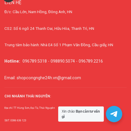
LIÊN HỆ
Đ/c: Cầu Lớn, Nam Hồng, Đông Anh, HN
CS2: Số 6 ngõ 24 Thanh Oai, Hữu Hòa, Thanh Trì, HN
Trung tâm bảo hành: Nhà E4 Số 1 Phạm Văn Đồng, Cầu giấy, HN
Hotline:
096789.5318 - 098890.5074 - 096789.2216
Email: shopcongnghe24h.vn@gmail.com
CHI NHÁNH THÁI NGUYÊN:
Địa chỉ: TT Hùng Sơn, Đại Từ, Thái Nguyên
Xin chào
Bạn càn tư vấn
gì
SĐT: 0386 636 123