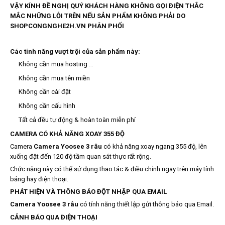
VẬY KÍNH ĐỀ NGHỊ QUÝ KHÁCH HÀNG KHÔNG GỌI ĐIỆN THẮC
MẮC NHỮNG LỖI TRÊN NẾU SẢN PHẨM KHÔNG PHẢI DO
SHOPCONGNGHE2H.VN PHÂN PHỐI
Các tính năng vượt trội của sản phẩm này:
Không cần mua hosting …
Không cần mua tên miền
Không cần cài đặt
Không cần cấu hình
Tất cả đều tự động & hoàn toàn miễn phí
CAMERA CÓ KHẢ NĂNG XOAY 355 ĐỘ
Camera
Camera Yoosee 3 râu
có khả năng xoay ngang 355 độ, lên
xuống đặt đến 120 độ tầm quan sát thực rất rộng.
Chức năng này có thể sử dụng thao tác & điều chỉnh ngay trên máy tính
bảng hay điện thoại.
PHÁT HIỆN VÀ THÔNG BÁO ĐỘT NHẬP QUA EMAIL
Camera Yoosee 3 râu
có tính năng thiết lập gửi thông báo qua Email.
CẢNH BÁO QUA ĐIỆN THOẠI