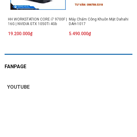
HH WORKSTATION CORE i7 9700F |
Máy Chấm Công Khuôn Mặt Dahahi
16G | NVIDIA GTX 1050Ti 4Gb
DAH-1017
19.200.000
₫
5.490.000
₫
FANPAGE
YOUTUBE