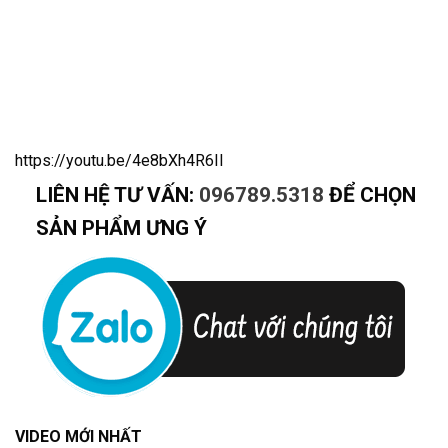
https://youtu.be/4e8bXh4R6II
LIÊN HỆ TƯ VẤN:
096789.5318
ĐỂ CHỌN
SẢN PHẨM ƯNG Ý
VIDEO MỚI NHẤT