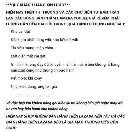
***QUÝ KHÁCH HÀNG XIN LƯU Ý***
HIỆN NAY TRÊN THỊ TRƯỜNG VÀ CÁC CHỢ ĐIỆN TỬ BÁN TRÀN
LAN CÁC DÒNG SẢN PHẨM CAMERA YOOSEE GIÁ RẺ KÉM CHẤT
LƯỢNG DẪN ĐẾN CÁC LỖI TRONG QUÁ TRÌNH SỬ DỤNG NHƯ SAU:
Khó cài đặt
Kén trạm phát sóng wifi, khó kết nối wifi
Tín hiệu mạng chập chờn
Mất điện mất cài đặt
Ghi hình không đầy đủ, khuyễn mãi thẻ nhớ rẻ tiền không rõ hãng
sản xuất cũng như thông tin bảo hành
Kẹt mô tơ khi xoay
Nhái kiểu dáng, ăng ten giả.
…………………………………………
Và đặc biệt khi khách hàng gọi điện lại thì không báo giờ nghe máy để
tư vấn hay bảo hành cho khách hàng.
HIỆN NAY SHOP KHÔNG BÁN HÀNG TRÊN LAZADA NÊN TẤT CẢ CÁC
GIAN HÀNG TRÊN LAZADA ĐỀU LÀ GIẢ MẠO THƯƠNG HIỆU CỦA
SHOP.