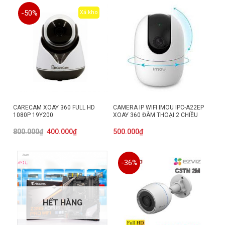
-50%
Xả kho
CARECAM XOAY 360 FULL HD
CAMERA IP WIFI IMOU IPC-A22EP
1080P 19Y200
XOAY 360 ĐÀM THOẠI 2 CHIỀU
Giá
Giá
800.000
₫
400.000
₫
500.000
₫
gốc
hiện
là:
tại
800.000₫.
là:
400.000₫.
-36%
HẾT HÀNG