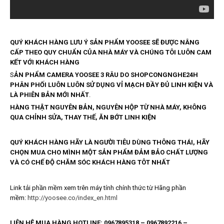
QUÝ KHÁCH HÀNG LƯU Ý SẢN PHẨM YOOSEE SẼ ĐƯỢC NÂNG
CẤP THEO QUY CHUẨN CỦA NHÀ MÁY VÀ CHÚNG TÔI LUÔN CAM
KẾT VỚI KHÁCH HÀNG
S
ẢN PHẨM CAMERA YOOSEE 3 RÂU DO SHOPCONGNGHE24H
PHÂN PHỐI LUÔN LUÔN SỬ DỤNG VỈ MẠCH ĐẦY ĐỦ LINH KIỆN VÀ
LÀ PHIÊN BẢN MỚI NHẤT
.
HÀNG THẬT NGUYÊN BẢN, NGUYÊN HỘP TỪ NHÀ MÁY, KHÔNG
QUA CHỈNH SỬA, THAY THẾ, ĂN BỚT LINH KIỆN
QUÝ KHÁCH HÀNG HÃY LÀ NGƯỜI TIÊU DÙNG THÔNG THÁI, HÃY
CHỌN MUA CHO MÌNH MỘT SẢN PHẨM ĐẢM BẢO CHẤT LƯỢNG
VÀ CÓ CHẾ ĐỘ CHĂM SÓC KHÁCH HÀNG TÔT NHẤT
Link tải phần mềm xem trên máy tính chính thức từ Hãng phần
mềm:
http://yoosee.co/index_en.html
LIÊN HỆ MUA HÀNG HOTLINE: 0967895318 – 0967892216 –