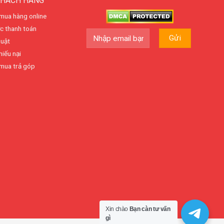
KHÁCH HÀNG
mua hàng online
c thanh toán
huật
hiếu nại
mua trả góp
Xin chào
Bạn càn tư vấn
gì