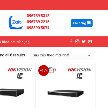
096789.5318
096789.2216
Giỏ hàng
098890.5074
 hành nơi sử dụng
g all 6 results
-45%