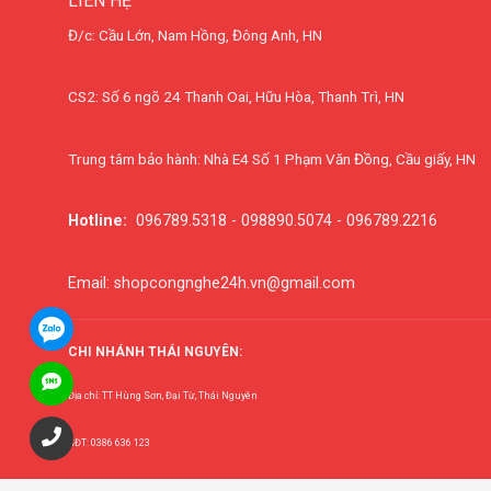
LIÊN HỆ
Đ/c: Cầu Lớn, Nam Hồng, Đông Anh, HN
CS2: Số 6 ngõ 24 Thanh Oai, Hữu Hòa, Thanh Trì, HN
Trung tâm bảo hành: Nhà E4 Số 1 Phạm Văn Đồng, Cầu giấy, HN
Hotline:
096789.5318 - 098890.5074 - 096789.2216
Email: shopcongnghe24h.vn@gmail.com
CHI NHÁNH THÁI NGUYÊN:
Địa chỉ: TT Hùng Sơn, Đại Từ, Thái Nguyên
SĐT: 0386 636 123