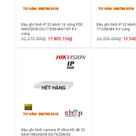
Đầu ghi hình IP 32 kênh 16 cổng POE
Đầu ghi hình IP 32 kên
HIKVISION DS-7732NI-M4/16P 4 ổ
7732NI-M4 4 ổ cứng
cứng
Giá
Giá
Giá
32.373.000
₫
17.805.150
₫
24.255.000
₫
13.34
gốc
hiện
gốc
là:
tại
là:
32.373.000₫.
là:
24.255.
17.805.150₫.
HẾT HÀNG
Đầu ghi hình camera IP Ultra HD 4K 32
kênh HIKVISION DS-7632NI-K2