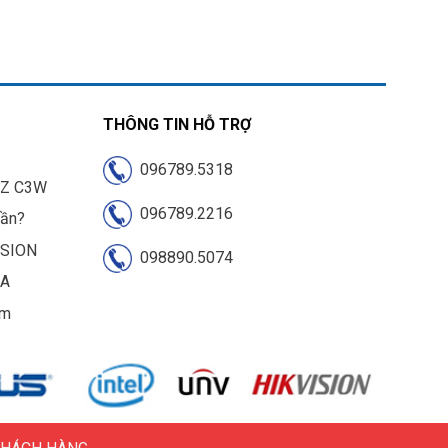
THÔNG TIN HỖ TRỢ
096789.5318
IZ C3W
096789.2216
cần?
ISION
098890.5074
UA
am