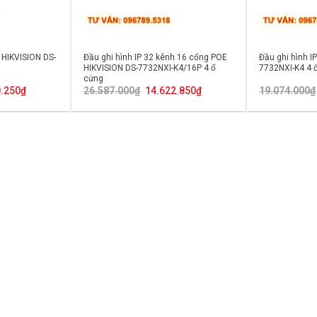
h HIKVISION DS-
Đầu ghi hình IP 32 kênh 16 cổng POE
Đầu ghi hình I
HIKVISION DS-7732NXI-K4/16P 4 ổ
7732NXI-K4 4 
cứng
Giá
Giá
Giá
0.250
₫
26.587.000
₫
14.622.850
₫
19.074.000
₫
hiện
gốc
hiện
tại
là:
tại
000₫.
là:
26.587.000₫.
là:
13.340.250₫.
14.622.850₫.