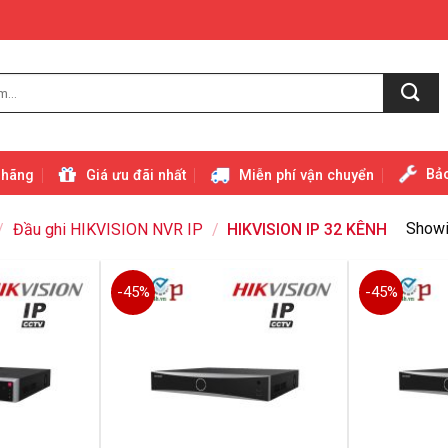
Bảo
 hãng
Giá ưu đãi nhất
Miễn phí vận chuyển
Showin
/
Đầu ghi HIKVISION NVR IP
/
HIKVISION IP 32 KÊNH
-45%
-45%