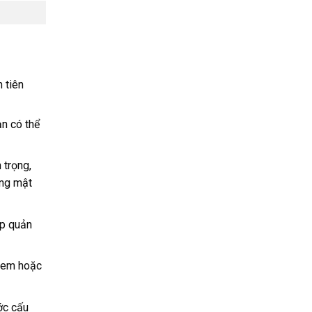
 tiên
n có thể
 trọng,
ụng mật
ập quản
odem hoặc
ớc cấu