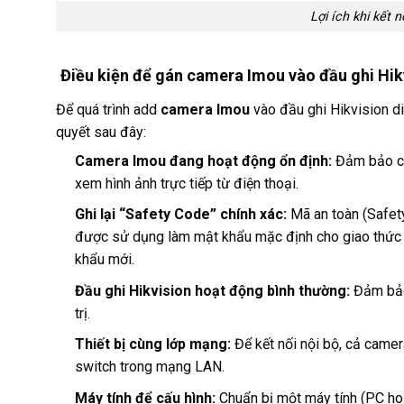
Lợi ích khi kết 
Điều kiện để gán camera Imou vào đầu ghi Hik
Để quá trình add
camera Imou
vào đầu ghi Hikvision di
quyết sau đây:
Camera Imou đang hoạt động ổn định:
Đảm bảo ca
xem hình ảnh trực tiếp từ điện thoại.
Ghi lại “Safety Code” chính xác:
Mã an toàn (Safety
được sử dụng làm mật khẩu mặc định cho giao thức
khẩu mới.
Đầu ghi Hikvision hoạt động bình thường:
Đảm bảo 
trị.
Thiết bị cùng lớp mạng:
Để kết nối nội bộ, cả came
switch trong mạng LAN.
Máy tính để cấu hình:
Chuẩn bị một máy tính (PC ho