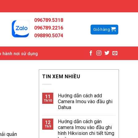
096789.5318
096789.2216
Giỏ hàng
098890.5074
 hành nơi sử dụng
TIN XEM NHIỀU
Hướng dẫn cách add
11
Th10
Camera Imou vào đầu ghi
Dahua
Hướng dẫn cách gán
12
Th9
camera Imou vào đầu ghi
hình Hikvision chi tiết từng
hải quản