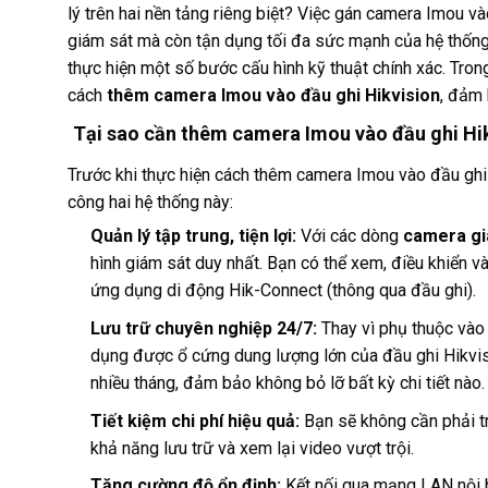
lý trên hai nền tảng riêng biệt? Việc gán camera Imou v
giám sát mà còn tận dụng tối đa sức mạnh của hệ thống 
thực hiện một số bước cấu hình kỹ thuật chính xác. Trong
cách
thêm camera Imou vào đầu ghi Hikvision
, đảm 
Tại sao cần thêm camera Imou vào đầu ghi Hi
Trước khi thực hiện cách thêm camera Imou vào đầu ghi Hi
công hai hệ thống này:
Quản lý tập trung, tiện lợi:
Với các dòng
camera gi
hình giám sát duy nhất. Bạn có thể xem, điều khiển 
ứng dụng di động Hik-Connect (thông qua đầu ghi).
Lưu trữ chuyên nghiệp 24/7:
Thay vì phụ thuộc vào 
dụng được ổ cứng dung lượng lớn của đầu ghi Hikvisio
nhiều tháng, đảm bảo không bỏ lỡ bất kỳ chi tiết nào.
Tiết kiệm chi phí hiệu quả:
Bạn sẽ không cần phải t
khả năng lưu trữ và xem lại video vượt trội.
Tăng cường độ ổn định:
Kết nối qua mạng LAN nội b