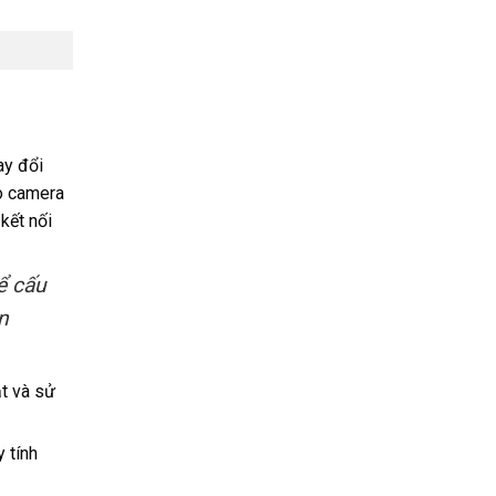
ay đổi
ho camera
kết nối
ể cấu
n
t và sử
 tính