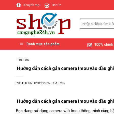
Skip
Khuyến mại
Tin tức
to
content
Danh mục sản phẩm
100% chính
TIN TỨC
Hướng dẫn cách gán camera Imou vào đầu ghi h
POSTED ON
12/09/2025
BY
ADMIN
Hướng dẫn cách gán camera Imou vào đầu ghi h
Bạn đang sử dụng camera wifi Imou thông minh cùng hệ 