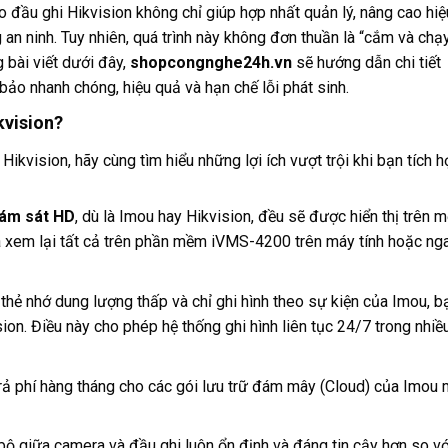
ào đầu ghi Hikvision không chỉ giúp hợp nhất quản lý, nâng cao hi
an ninh. Tuy nhiên, quá trình này không đơn thuần là “cắm và chạ
 bài viết dưới đây,
shopcongnghe24h.vn
sẽ hướng dẫn chi tiết
bảo nhanh chóng, hiệu quả và hạn chế lỗi phát sinh.
kvision?
kvision, hãy cùng tìm hiểu những lợi ích vượt trội khi bạn tích h
ám sát HD
, dù là Imou hay Hikvision, đều sẽ được hiển thị trên 
và xem lại tất cả trên phần mềm iVMS-4200 trên máy tính hoặc nga
thẻ nhớ dung lượng thấp và chỉ ghi hình theo sự kiện của Imou, b
n. Điều này cho phép hệ thống ghi hình liên tục 24/7 trong nhiều
rả phí hàng tháng cho các gói lưu trữ đám mây (Cloud) của Imou 
ộ giữa camera và đầu ghi luôn ổn định và đáng tin cậy hơn so vớ