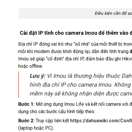
Điều kiện cần để a
Cài đặt IP tĩnh cho camera Imou để thêm vào đ
Địa chỉ IP đóng vai trò như “số nhà” của mỗi thiết bị tr
mỗi khi modem được khởi động lại, dẫn đến tình trạng
đ
Imou sẽ giúp “cố định” địa chỉ IP, đảm bảo đầu ghi Hikvi
hoặc offline.
Lưu ý:
Vì Imou là thương hiệu thuộc Da
hình địa chỉ IP cho camera Imou. Không
mềm này sẽ không nhận diện được came
Bước 1:
Mở ứng dụng Imou Life và kết nối camera với đ
dụng cho các bước cấu hình tiếp theo.
Bước 2:
Truy cập liên kết
https://dahuawiki.com/Conf
(laptop hoặc PC).