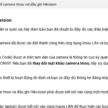
nối camera Imou với đầu ghi Hikvision
vision
ễn ra suôn sẻ, hãy đảm bảo bạn đã chuẩn bị đầy đủ các điều kiện
mera đã được cài đặt thành công trên ứng dụng Imou Life và bạ
 Code) được in trên tem dán của camera là thông tin cực kỳ quan
 ONVIF. Nếu bạn đã
thay đổi mật khẩu camera Imou
, hãy sử d
thiết bị hoạt động ổn định và bạn có đầy đủ thông tin đăng nh
ra Imou và đầu ghi Hikvision phải được kết nối vào cùng một m
ặc laptop) được kết nối vào cùng mạng LAN để thực hiện các bư