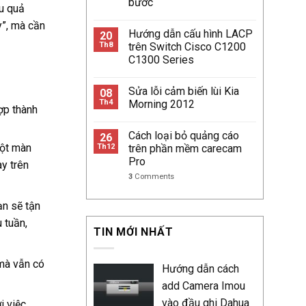
bước
ệu quả
y”, mà cần
Hướng dẫn cấu hình LACP
20
Th8
trên Switch Cisco C1200
C1300 Series
Sửa lỗi cảm biến lùi Kia
08
Th4
Morning 2012
ợp thành
Cách loại bỏ quảng cáo
26
một màn
Th12
trên phần mềm carecam
Pro
y trên
3
Comments
ạn sẽ tận
 tuần,
TIN MỚI NHẤT
mà vẫn có
Hướng dẫn cách
add Camera Imou
vào đầu ghi Dahua
i việc