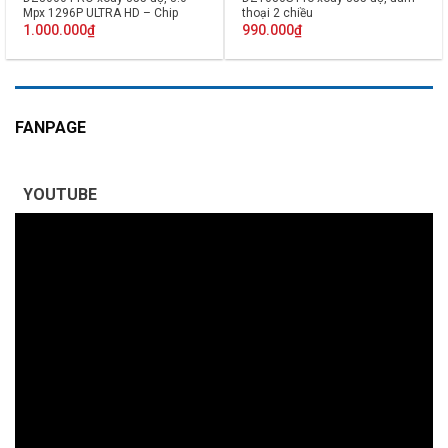
Mpx 1296P ULTRA HD – Chip
thoại 2 chiều
Hislicon
1.000.000
₫
990.000
₫
FANPAGE
YOUTUBE