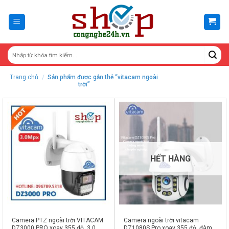
Skip
to
content
Trang chủ
/
Sản phẩm được gắn thẻ “vitacam ngoài
trời”
HẾT HÀNG
Camera PTZ ngoài trời VITACAM
Camera ngoài trời vitacam
DZ3000 PRO xoay 355 độ, 3.0
DZ1080S Pro xoay 355 độ, đàm