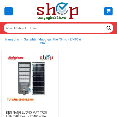
Skip
to
content
Trang chủ
/
Sản phẩm được gắn thẻ “Sinic - LT400W
Pro”
ĐÈN NĂNG LƯỢNG MẶT TRỜI
LIỀN THỂ Sinic – LT400W Pro