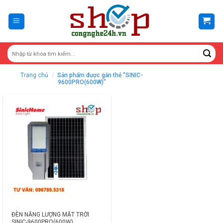
Skip
to
content
Trang chủ
/
Sản phẩm được gắn thẻ “SINIC-
9600PRO(600W)”
ĐÈN NĂNG LƯỢNG MẶT TRỜI
SINIC-9600PRO(600W)