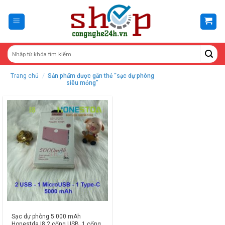
Skip
to
content
Trang chủ
/
Sản phẩm được gắn thẻ “sạc dự phòng
siêu mỏng”
Sạc dự phòng 5.000 mAh
Honestda I8 2 cổng USB, 1 cổng