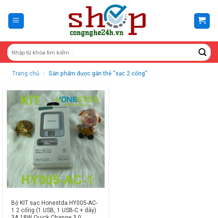
Skip
to
content
Trang chủ
/
Sản phẩm được gắn thẻ “sạc 2 cổng”
Bộ KIT sạc Honestda HY005-AC-
1 2 cổng (1 USB, 1 USB-C + dây)
3A 18W Quick Change 3.0