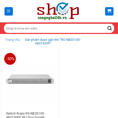
Skip
to
content
Trang chủ
/
Sản phẩm được gắn thẻ “RG-NBS5100-
48GT4SFP”
-50%
Switch Ruijie RG-NBS5100-
48GT4SFP 48 Cổng Gigabit