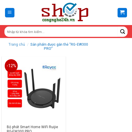
Skip
to
content
Trang chủ
/
Sản phẩm được gắn thẻ “RG-EW300
PRO”
-12%
Bộ phát Smart Home WiFi Ruijie
RG-EW300 PRO