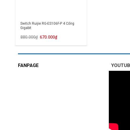
Switch Ruijie RG-ES106F-P 4 Cổng
Gigabit
Giá
Giá
880.000
₫
670.000
₫
gốc
hiện
là:
tại
880.000₫.
là:
670.000₫.
FANPAGE
YOUTUB