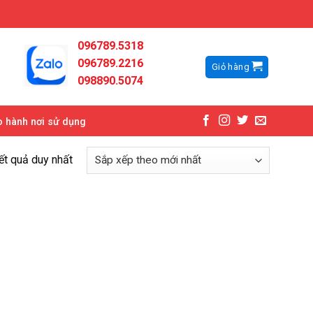
096789.5318
096789.2216
Giỏ hàng
098890.5074
 hành nơi sử dụng
kết quả duy nhất