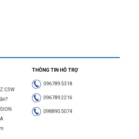
THÔNG TIN HỖ TRỢ
096789.5318
IZ C3W
096789.2216
cần?
ISION
098890.5074
UA
am