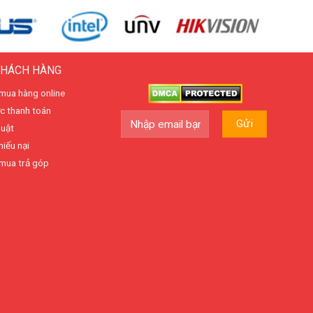
KHÁCH HÀNG
mua hàng online
c thanh toán
huật
hiếu nại
mua trả góp