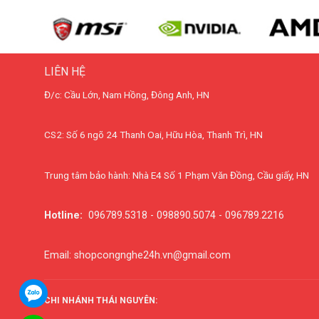
LIÊN HỆ
Đ/c: Cầu Lớn, Nam Hồng, Đông Anh, HN
CS2: Số 6 ngõ 24 Thanh Oai, Hữu Hòa, Thanh Trì, HN
Trung tâm bảo hành: Nhà E4 Số 1 Phạm Văn Đồng, Cầu giấy, HN
Hotline:
096789.5318 - 098890.5074 - 096789.2216
Email: shopcongnghe24h.vn@gmail.com
CHI NHÁNH THÁI NGUYÊN: