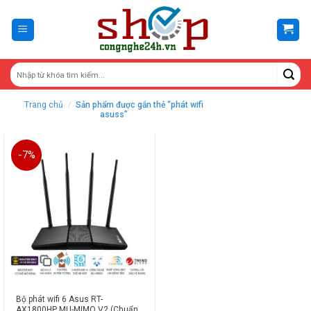
Skip
to
content
Trang chủ
/
Sản phẩm được gắn thẻ “phát wifi
asuss”
-7%
Bộ phát wifi 6 Asus RT-
AX1800HP MU-MIMO V2 (Chuẩn