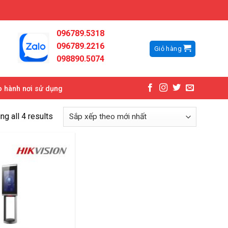
096789.5318
096789.2216
Giỏ hàng
098890.5074
 hành nơi sử dụng
g all 4 results