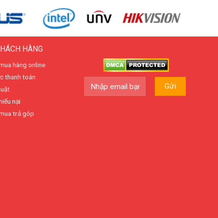
KHÁCH HÀNG
mua hàng online
c thanh toán
huật
hiếu nại
mua trả góp