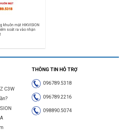
g khuôn mặt HIKVISION
iểm soát ra vào nhận
t
THÔNG TIN HỖ TRỢ
096789.5318
IZ C3W
096789.2216
cần?
ISION
098890.5074
UA
am