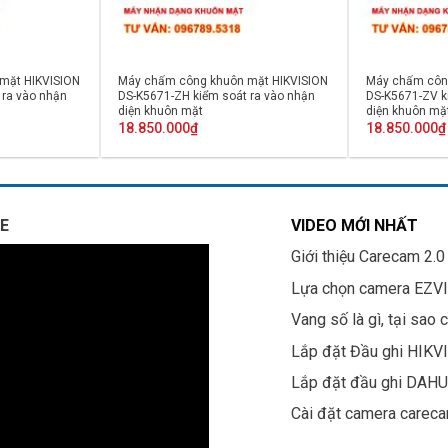
mặt HIKVISION
Máy chấm công khuôn mặt HIKVISION
Máy chấm côn
 ra vào nhận
DS-K5671-ZH kiểm soát ra vào nhận
DS-K5671-ZV k
diện khuôn mặt
diện khuôn mặ
18.850.000
₫
18.850.000
₫
E
VIDEO MỚI NHẤT
Giới thiệu Carecam 2.0
Lựa chọn camera EZV
Vang số là gì, tại sao 
Lắp đặt Đầu ghi HIKV
Lắp đặt đầu ghi DAH
Cài đặt camera carec