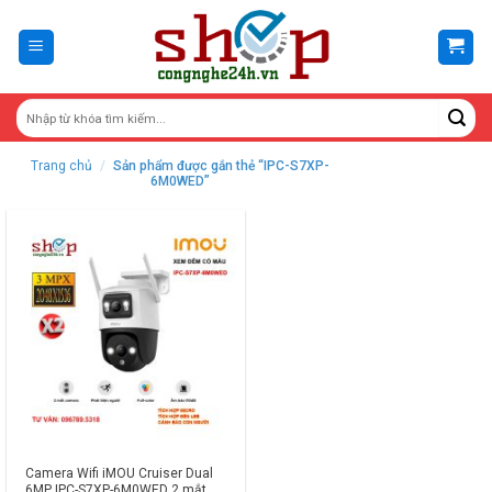
Skip
to
content
Trang chủ
/
Sản phẩm được gắn thẻ “IPC-S7XP-
6M0WED”
Camera Wifi iMOU Cruiser Dual
6MP IPC-S7XP-6M0WED 2 mắt