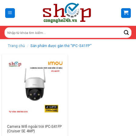
Skip
to
content
Trang chủ
/
Sản phẩm được gắn thẻ “IPC-S41FP”
Camera Wifi ngoài trời IPC-S41FP
(Cruiser SE 4MP)