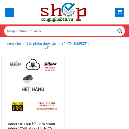
Skip
to
content
Trang chủ
/
Sản phẩm được gắn thẻ “IPC-HUM8231-
L1”
HẾT HÀNG
Camera IP Giấu kín Ultra smart
Dahua IPC-HUM8231 DH-IPC-