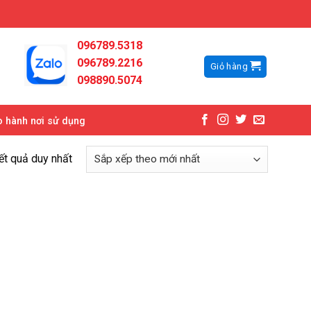
096789.5318
096789.2216
Giỏ hàng
098890.5074
 hành nơi sử dụng
kết quả duy nhất