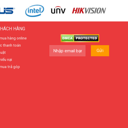
KHÁCH HÀNG
mua hàng online
c thanh toán
huật
hiếu nại
mua trả góp