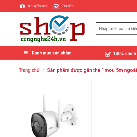
Skip
Khuyến mại
Tin tức
to
content
Danh mục sản phẩm
100% chính
Trang chủ
/
Sản phẩm được gắn thẻ “imou 5m ngoài 