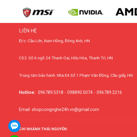
LIÊN HỆ
Đ/c: Cầu Lớn, Nam Hồng, Đông Anh, HN
CS2: Số 6 ngõ 24 Thanh Oai, Hữu Hòa, Thanh Trì, HN
Trung tâm bảo hành: Nhà E4 Số 1 Phạm Văn Đồng, Cầu giấy, HN
Hotline:
096789.5318 - 098890.5074 - 096789.2216
Email: shopcongnghe24h.vn@gmail.com
CHI NHÁNH THÁI NGUYÊN: