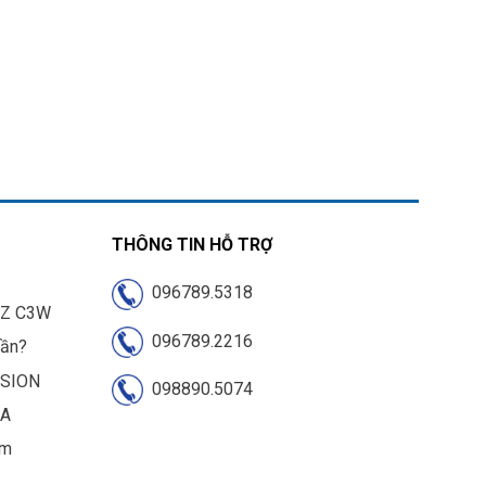
THÔNG TIN HỖ TRỢ
096789.5318
IZ C3W
096789.2216
cần?
ISION
098890.5074
UA
am