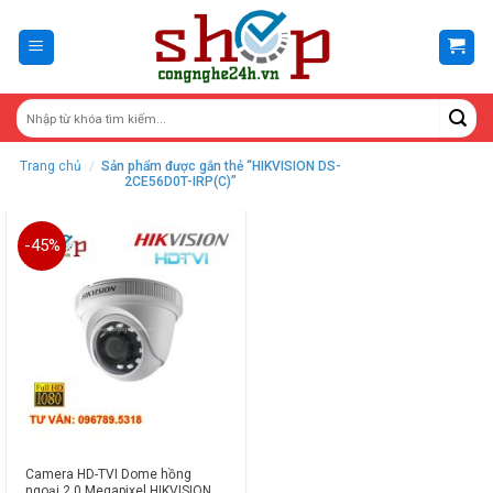
Skip
to
content
Trang chủ
/
Sản phẩm được gắn thẻ “HIKVISION DS-
2CE56D0T-IRP(C)”
-45%
Camera HD-TVI Dome hồng
ngoại 2.0 Megapixel HIKVISION