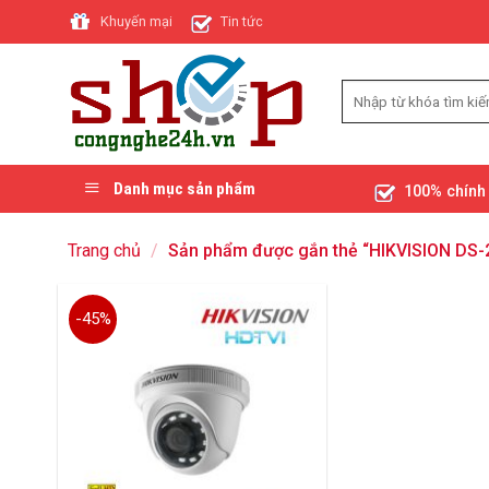
Skip
Khuyến mại
Tin tức
to
content
Danh mục sản phẩm
100% chính
Trang chủ
/
Sản phẩm được gắn thẻ “HIKVISION DS-
-45%