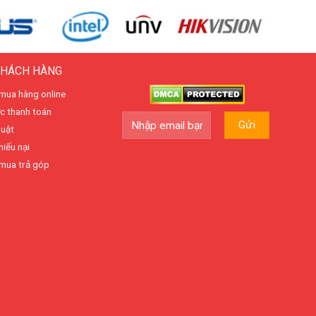
KHÁCH HÀNG
mua hàng online
c thanh toán
huật
hiếu nại
mua trả góp