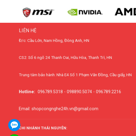
LIÊN HỆ
Đ/c: Cầu Lớn, Nam Hồng, Đông Anh, HN
CS2: Số 6 ngõ 24 Thanh Oai, Hữu Hòa, Thanh Trì, HN
Trung tâm bảo hành: Nhà E4 Số 1 Phạm Văn Đồng, Cầu giấy, HN
Hotline:
096789.5318 - 098890.5074 - 096789.2216
Email: shopcongnghe24h.vn@gmail.com
CHI NHÁNH THÁI NGUYÊN: