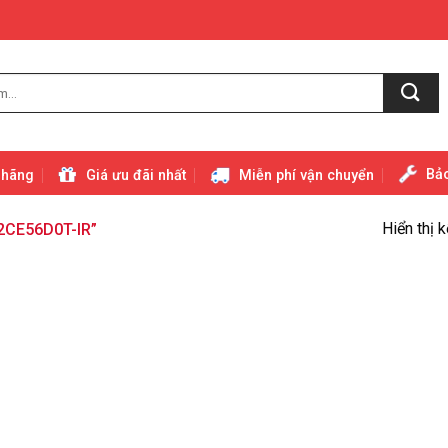
Bảo
 hãng
Giá ưu đãi nhất
Miễn phí vận chuyển
Hiển thị 
2CE56D0T-IR”