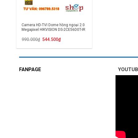
Camera HD-TVI Dome hồng ngoại 2.0
Megapixel HIKVISION DS-2CE56D0T-IR
Giá
Giá
990.000
₫
544.500
₫
gốc
hiện
là:
tại
990.000₫.
là:
544.500₫.
FANPAGE
YOUTUB