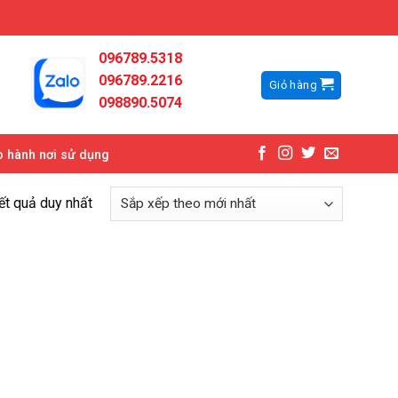
096789.5318
096789.2216
Giỏ hàng
098890.5074
 hành nơi sử dụng
kết quả duy nhất