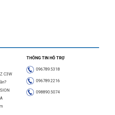
THÔNG TIN HỖ TRỢ
096789.5318
IZ C3W
096789.2216
cần?
ISION
098890.5074
UA
am