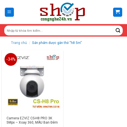
Skip
to
content
Trang chủ
/
Sản phẩm được gắn thẻ “h8 5m”
-34%
Camera EZVIZ CS-H8 PRO 3K
5Mpx – Xoay 360, MÀU Ban Đêm