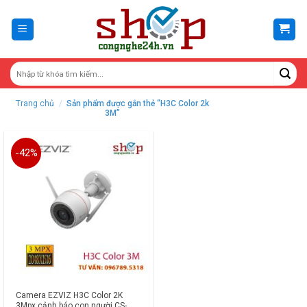
Skip
to
content
Trang chủ
/
Sản phẩm được gắn thẻ “H3C Color 2k
3M”
-42%
Camera EZVIZ H3C Color 2K
3Mpx cảnh báo con người CS-