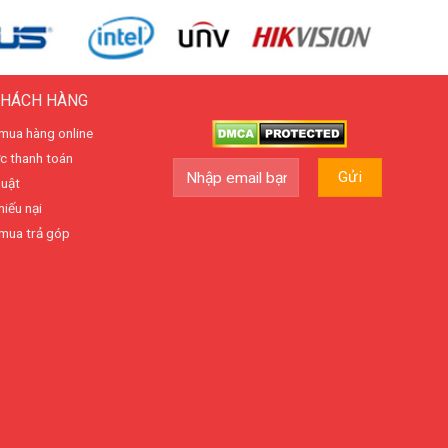
KHÁCH HÀNG
mua hàng online
c thanh toán
huật
hiếu nại
mua trả góp