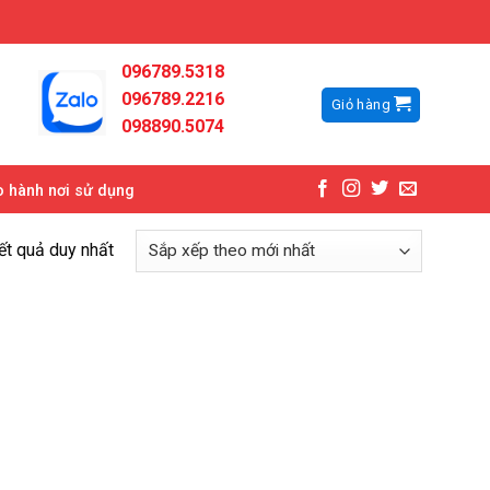
096789.5318
096789.2216
Giỏ hàng
098890.5074
 hành nơi sử dụng
kết quả duy nhất