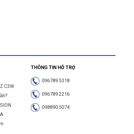
THÔNG TIN HỖ TRỢ
096789.5318
IZ C3W
096789.2216
cần?
ISION
098890.5074
UA
am