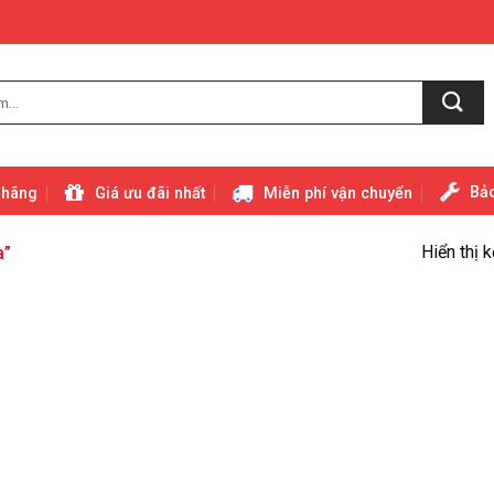
Bảo
 hãng
Giá ưu đãi nhất
Miễn phí vận chuyển
Hiển thị 
à”