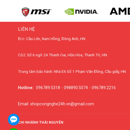
LIÊN HỆ
Đ/c: Cầu Lớn, Nam Hồng, Đông Anh, HN
CS2: Số 6 ngõ 24 Thanh Oai, Hữu Hòa, Thanh Trì, HN
Trung tâm bảo hành: Nhà E4 Số 1 Phạm Văn Đồng, Cầu giấy, HN
Hotline:
096789.5318 - 098890.5074 - 096789.2216
Email: shopcongnghe24h.vn@gmail.com
CHI NHÁNH THÁI NGUYÊN: