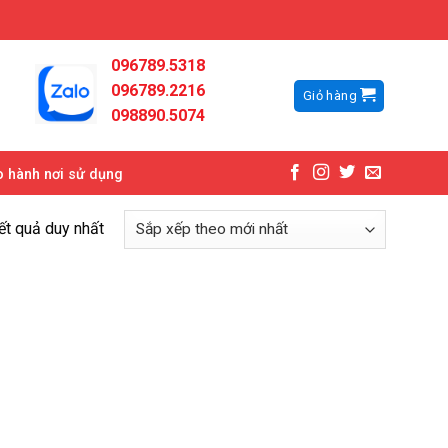
096789.5318
096789.2216
Giỏ hàng
098890.5074
 hành nơi sử dụng
kết quả duy nhất