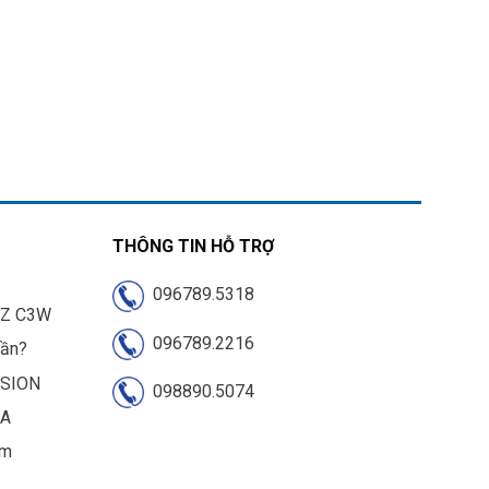
THÔNG TIN HỖ TRỢ
096789.5318
IZ C3W
096789.2216
cần?
ISION
098890.5074
UA
am