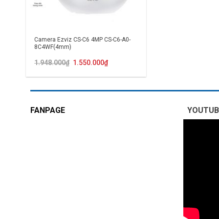
Camera Ezviz CS-C6 4MP CS-C6-A0-
8C4WF(4mm)
Giá
Giá
1.948.000
₫
1.550.000
₫
gốc
hiện
là:
tại
1.948.000₫.
là:
1.550.000₫.
FANPAGE
YOUTUB