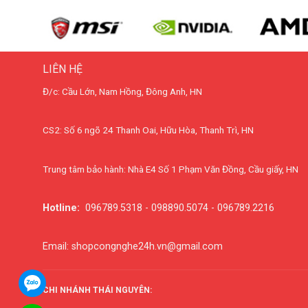
LIÊN HỆ
Đ/c: Cầu Lớn, Nam Hồng, Đông Anh, HN
CS2: Số 6 ngõ 24 Thanh Oai, Hữu Hòa, Thanh Trì, HN
Trung tâm bảo hành: Nhà E4 Số 1 Phạm Văn Đồng, Cầu giấy, HN
Hotline:
096789.5318 - 098890.5074 - 096789.2216
Email: shopcongnghe24h.vn@gmail.com
CHI NHÁNH THÁI NGUYÊN: