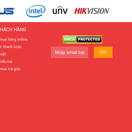
KHÁCH HÀNG
mua hàng online
c thanh toán
huật
hiếu nại
mua trả góp