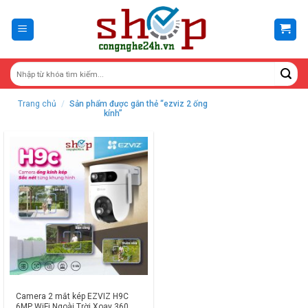
Skip
to
content
Trang chủ
/
Sản phẩm được gắn thẻ “ezviz 2 ống
kính”
Camera 2 mắt kép EZVIZ H9C
6MP WiFi Ngoài Trời Xoay 360