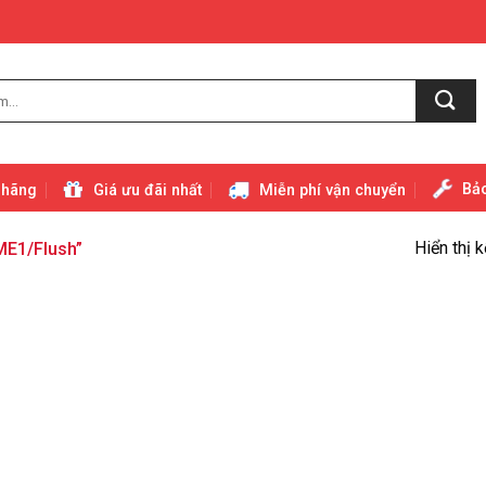
Bảo
 hãng
Giá ưu đãi nhất
Miễn phí vận chuyển
Hiển thị 
E1/Flush”