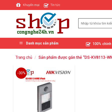
Skip
Khuyến mại
Tin tức
to
content
Danh mục sản phẩm
100% chính
Trang chủ
/
Sản phẩm được gắn thẻ “DS-KV8113-WM
-30%