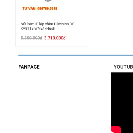
Nút bấm IP lắp chìm Hikvision DS-
KV8113-WME1/Flush
Giá
Giá
5.300.000
₫
3.710.000
₫
gốc
hiện
là:
tại
5.300.000₫.
là:
3.710.000₫.
FANPAGE
YOUTUB