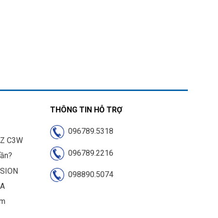
THÔNG TIN HỖ TRỢ
096789.5318
IZ C3W
096789.2216
cần?
ISION
098890.5074
UA
am