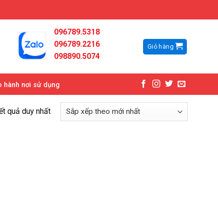
096789.5318
096789.2216
Giỏ hàng
098890.5074
 hành nơi sử dụng
kết quả duy nhất