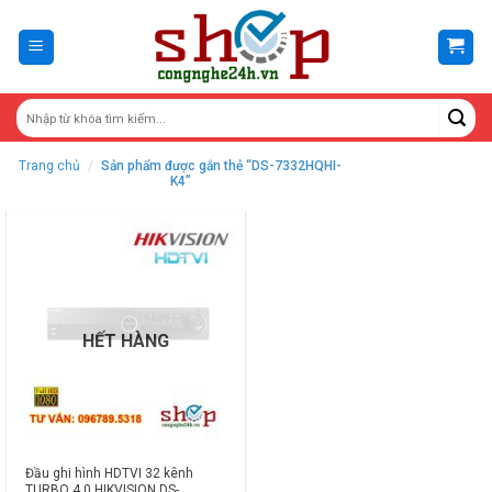
Skip
to
content
Trang chủ
/
Sản phẩm được gắn thẻ “DS-7332HQHI-
K4”
HẾT HÀNG
Đầu ghi hình HDTVI 32 kênh
TURBO 4.0 HIKVISION DS-