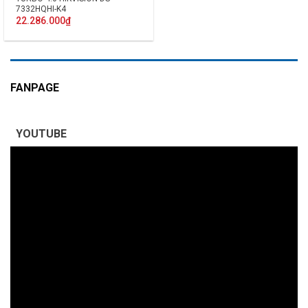
7332HQHI-K4
22.286.000
₫
FANPAGE
YOUTUBE