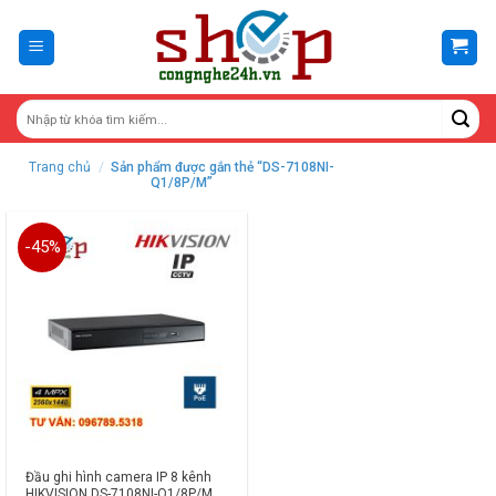
Skip
to
content
Trang chủ
/
Sản phẩm được gắn thẻ “DS-7108NI-
Q1/8P/M”
-45%
Đầu ghi hình camera IP 8 kênh
HIKVISION DS-7108NI-Q1/8P/M