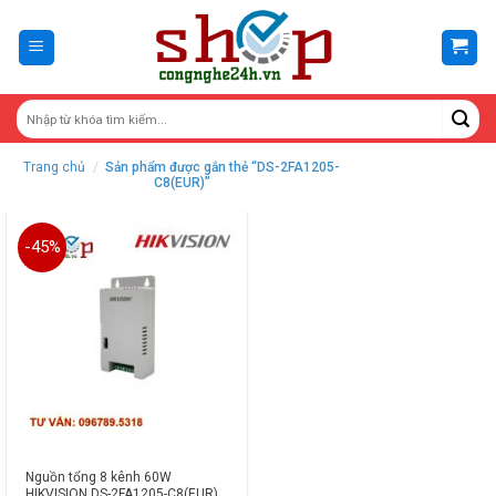
Skip
to
content
Trang chủ
/
Sản phẩm được gắn thẻ “DS-2FA1205-
C8(EUR)”
-45%
Nguồn tổng 8 kênh 60W
HIKVISION DS-2FA1205-C8(EUR)