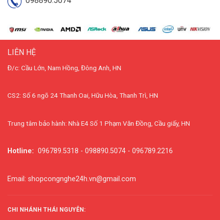
098890.5074
LIÊN HỆ
Đ/c: Cầu Lớn, Nam Hồng, Đông Anh, HN
CS2: Số 6 ngõ 24 Thanh Oai, Hữu Hòa, Thanh Trì, HN
Trung tâm bảo hành: Nhà E4 Số 1 Phạm Văn Đồng, Cầu giấy, HN
Hotline:
096789.5318 - 098890.5074 - 096789.2216
Email: shopcongnghe24h.vn@gmail.com
CHI NHÁNH THÁI NGUYÊN: