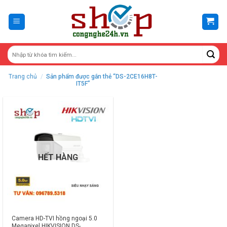
Skip
to
content
Trang chủ
/
Sản phẩm được gắn thẻ “DS-2CE16H8T-
IT5F”
HẾT HÀNG
Camera HD-TVI hồng ngoại 5.0
Megapixel HIKVISION DS-