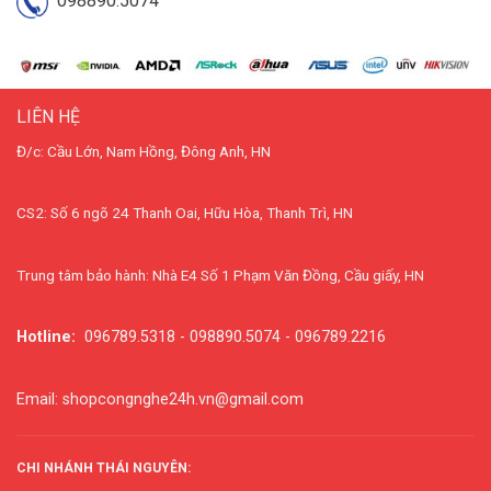
098890.5074
LIÊN HỆ
Đ/c: Cầu Lớn, Nam Hồng, Đông Anh, HN
CS2: Số 6 ngõ 24 Thanh Oai, Hữu Hòa, Thanh Trì, HN
Trung tâm bảo hành: Nhà E4 Số 1 Phạm Văn Đồng, Cầu giấy, HN
Hotline:
096789.5318 - 098890.5074 - 096789.2216
Email: shopcongnghe24h.vn@gmail.com
CHI NHÁNH THÁI NGUYÊN: