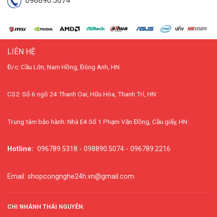
098890.5074
LIÊN HỆ
Đ/c: Cầu Lớn, Nam Hồng, Đông Anh, HN
CS2: Số 6 ngõ 24 Thanh Oai, Hữu Hòa, Thanh Trì, HN
Trung tâm bảo hành: Nhà E4 Số 1 Phạm Văn Đồng, Cầu giấy, HN
Hotline:
096789.5318 - 098890.5074 - 096789.2216
Email: shopcongnghe24h.vn@gmail.com
CHI NHÁNH THÁI NGUYÊN: