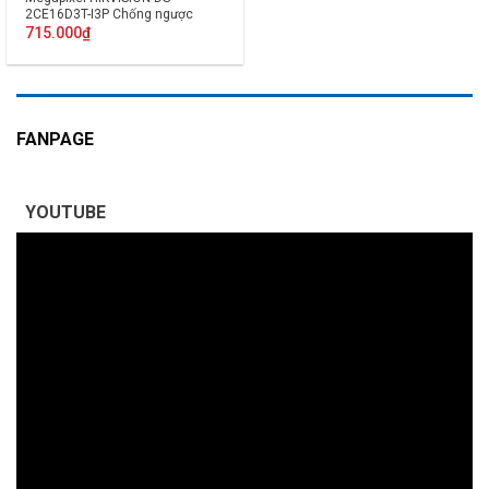
2CE16D3T-I3P Chống ngược
sáng
715.000
₫
FANPAGE
YOUTUBE