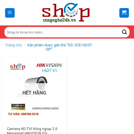
Skip
to
content
Trang chủ
/
Sản phẩm được gắn thẻ “DS-2CE16D3T-
I3P”
HẾT HÀNG
Camera HD-TVI hồng ngoại 2.0
Megapixel HIKVISION DS-