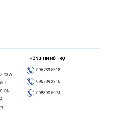
THÔNG TIN HỖ TRỢ
096789.5318
IZ C3W
096789.2216
cần?
ISION
098890.5074
UA
am