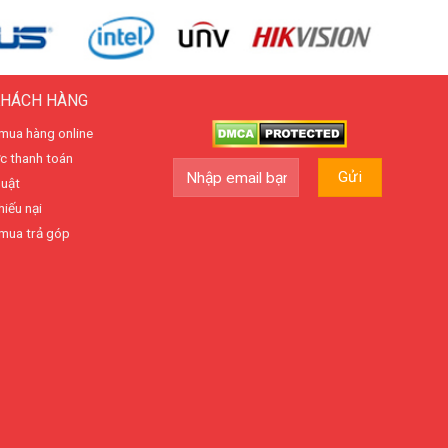
KHÁCH HÀNG
mua hàng online
c thanh toán
huật
hiếu nại
mua trả góp