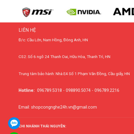
LIÊN HỆ
Đ/c: Cầu Lớn, Nam Hồng, Đông Anh, HN
CS2: Số 6 ngõ 24 Thanh Oai, Hữu Hòa, Thanh Trì, HN
Trung tâm bảo hành: Nhà E4 Số 1 Phạm Văn Đồng, Cầu giấy, HN
Hotline:
096789.5318 - 098890.5074 - 096789.2216
Email: shopcongnghe24h.vn@gmail.com
CHI NHÁNH THÁI NGUYÊN: