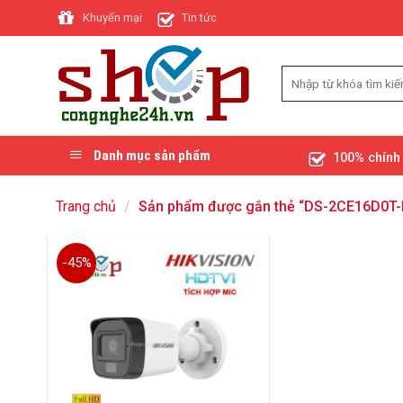
Skip
Khuyến mại
Tin tức
to
content
Danh mục sản phẩm
100% chính
Trang chủ
/
Sản phẩm được gắn thẻ “DS-2CE16D0T-
-45%