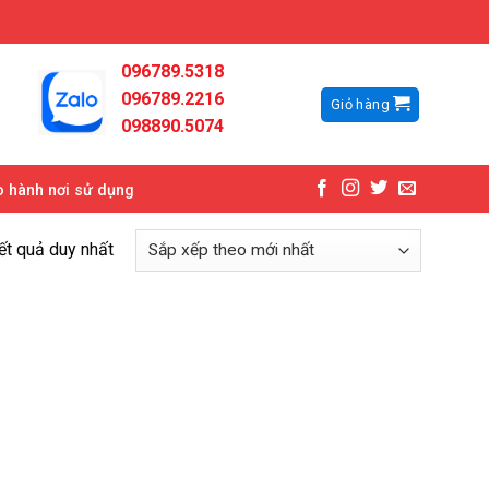
096789.5318
096789.2216
Giỏ hàng
098890.5074
 hành nơi sử dụng
kết quả duy nhất