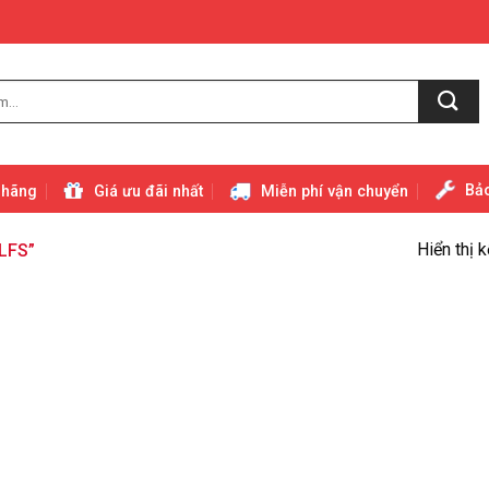
Bảo
 hãng
Giá ưu đãi nhất
Miễn phí vận chuyển
Hiển thị 
LFS”