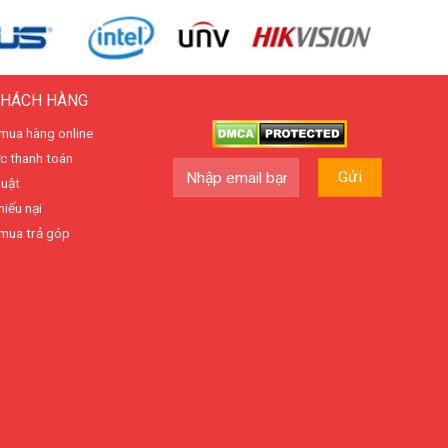
KHÁCH HÀNG
mua hàng online
c thanh toán
huật
hiếu nại
mua trả góp