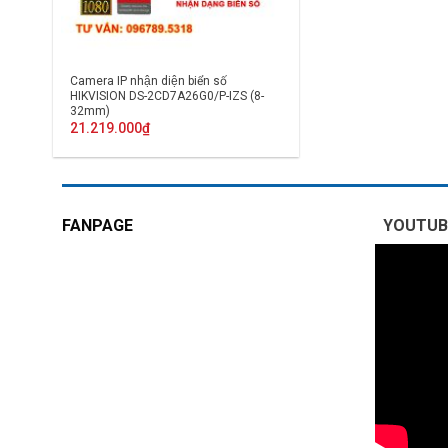
Camera IP nhận diện biển số
HIKVISION DS-2CD7A26G0/P-IZS (8-
32mm)
21.219.000
₫
FANPAGE
YOUTUB