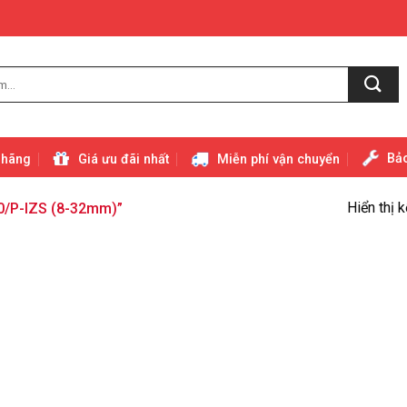
Bảo
 hãng
Giá ưu đãi nhất
Miễn phí vận chuyển
Hiển thị 
/P-IZS (8-32mm)”