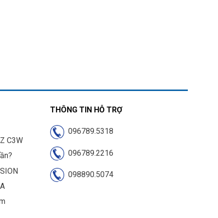
THÔNG TIN HỖ TRỢ
096789.5318
IZ C3W
096789.2216
cần?
ISION
098890.5074
UA
am