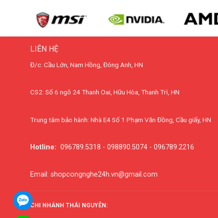
LIÊN HỆ
Đ/c: Cầu Lớn, Nam Hồng, Đông Anh, HN
CS2: Số 6 ngõ 24 Thanh Oai, Hữu Hòa, Thanh Trì, HN
Trung tâm bảo hành: Nhà E4 Số 1 Phạm Văn Đồng, Cầu giấy, HN
Hotline:
096789.5318 - 098890.5074 - 096789.2216
Email: shopcongnghe24h.vn@gmail.com
CHI NHÁNH THÁI NGUYÊN: