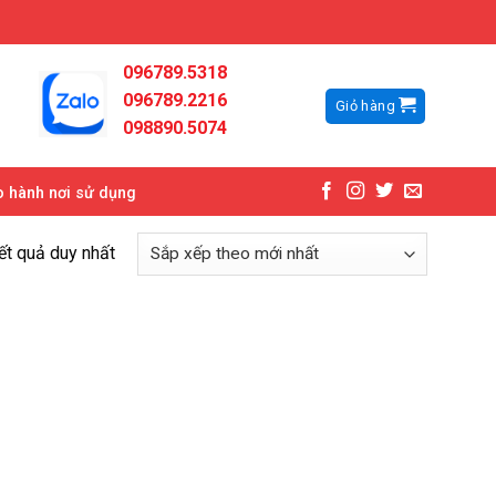
096789.5318
096789.2216
Giỏ hàng
098890.5074
 hành nơi sử dụng
kết quả duy nhất