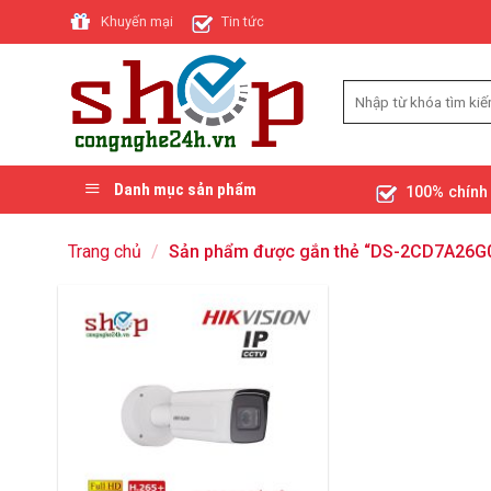
Skip
Khuyến mại
Tin tức
to
content
Danh mục sản phẩm
100% chính
Trang chủ
/
Sản phẩm được gắn thẻ “DS-2CD7A26G0