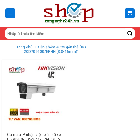
Skip
to
content
Trang chủ
/
Sản phẩm được gắn thẻ “DS-
2CD7026G0/EP-IH (3.8-16mm)”
Camera IP nhận diện biển số xe
HIKVISION iDS-2CD7026G0/EP-