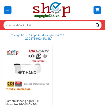
Skip
to
content
Trang chủ
/
Sản phẩm được gắn thẻ “DS-
2CD2T86G2-ISU/SL”
HẾT HÀNG
Camera IP hồng ngoại 8.0
Megapixel HIKVISION DS-