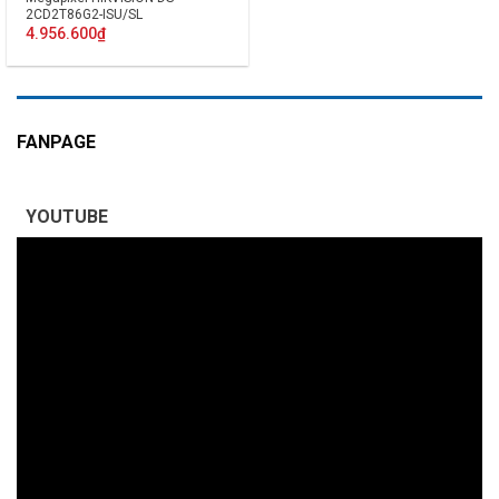
2CD2T86G2-ISU/SL
4.956.600
₫
FANPAGE
YOUTUBE