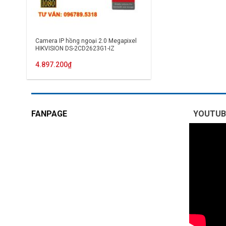
Camera IP hồng ngoại 2.0 Megapixel
HIKVISION DS-2CD2623G1-IZ
4.897.200
₫
FANPAGE
YOUTUB