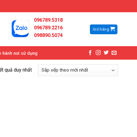
096789.5318
096789.2216
Giỏ hàng
098890.5074
 hành nơi sử dụng
kết quả duy nhất