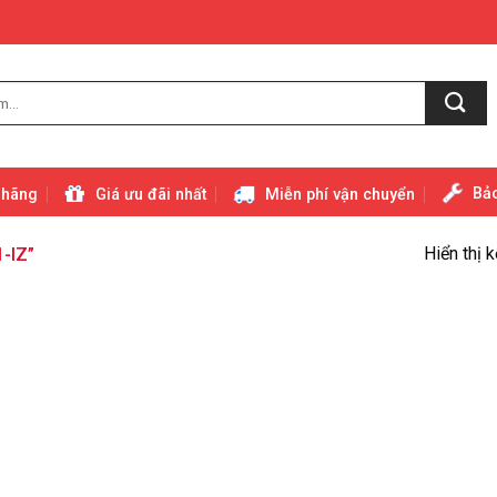
Bảo
 hãng
Giá ưu đãi nhất
Miễn phí vận chuyển
Hiển thị 
-IZ”