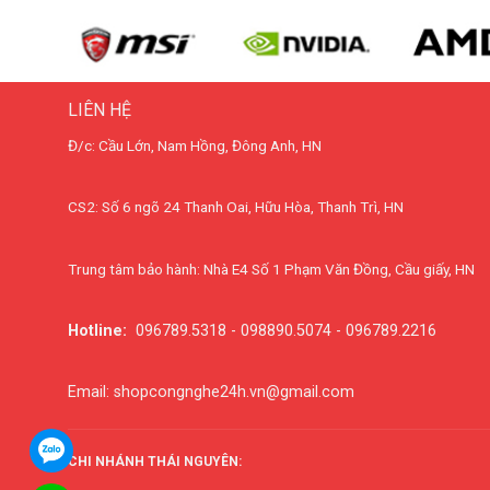
LIÊN HỆ
Đ/c: Cầu Lớn, Nam Hồng, Đông Anh, HN
CS2: Số 6 ngõ 24 Thanh Oai, Hữu Hòa, Thanh Trì, HN
Trung tâm bảo hành: Nhà E4 Số 1 Phạm Văn Đồng, Cầu giấy, HN
Hotline:
096789.5318 - 098890.5074 - 096789.2216
Email: shopcongnghe24h.vn@gmail.com
CHI NHÁNH THÁI NGUYÊN: