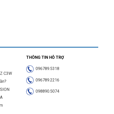
THÔNG TIN HỖ TRỢ
096789.5318
IZ C3W
096789.2216
cần?
ISION
098890.5074
UA
am