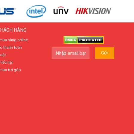
KHÁCH HÀNG
mua hàng online
c thanh toán
huật
hiếu nại
mua trả góp