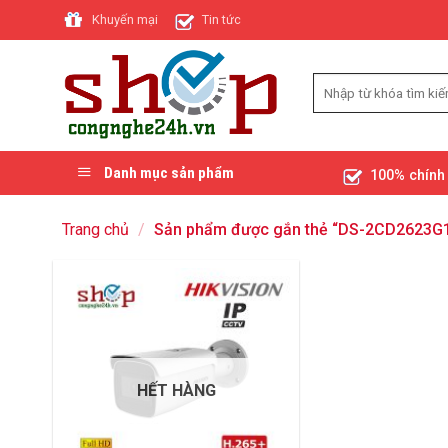
Skip
Khuyến mại
Tin tức
to
content
Danh mục sản phẩm
100% chính
Trang chủ
/
Sản phẩm được gắn thẻ “DS-2CD2623G1
HẾT HÀNG