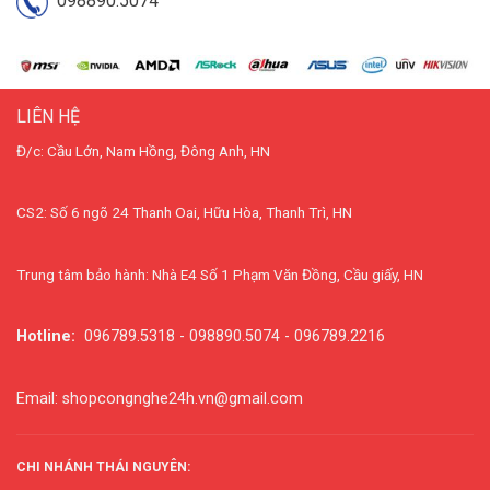
098890.5074
LIÊN HỆ
Đ/c: Cầu Lớn, Nam Hồng, Đông Anh, HN
CS2: Số 6 ngõ 24 Thanh Oai, Hữu Hòa, Thanh Trì, HN
Trung tâm bảo hành: Nhà E4 Số 1 Phạm Văn Đồng, Cầu giấy, HN
Hotline:
096789.5318 - 098890.5074 - 096789.2216
Email: shopcongnghe24h.vn@gmail.com
CHI NHÁNH THÁI NGUYÊN: