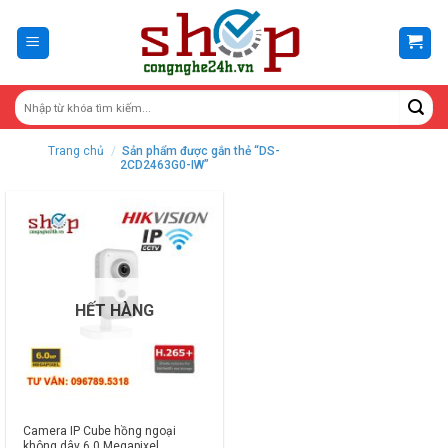
Skip
to
content
Trang chủ
/
Sản phẩm được gắn thẻ “DS-
2CD2463G0-IW”
HẾT HÀNG
Camera IP Cube hồng ngoại
không dây 6.0 Megapixel