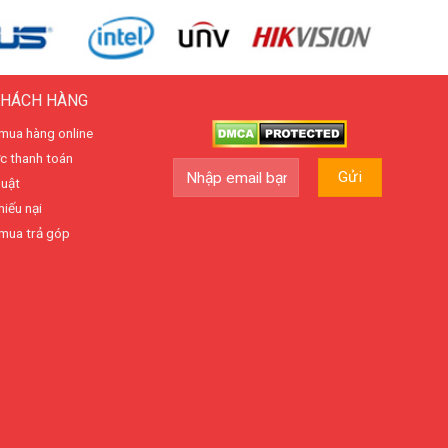
KHÁCH HÀNG
mua hàng online
c thanh toán
huật
hiếu nại
mua trả góp