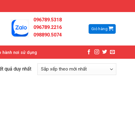
096789.5318
096789.2216
Giỏ hàng
098890.5074
 hành nơi sử dụng
kết quả duy nhất