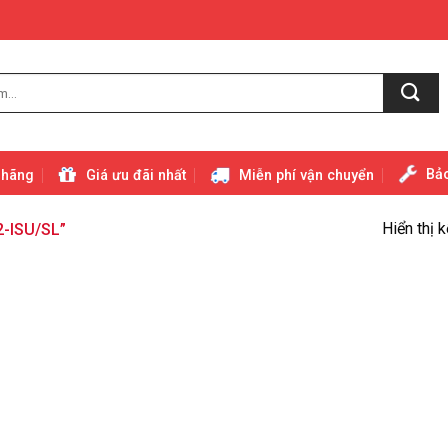
Bảo
 hãng
Giá ưu đãi nhất
Miễn phí vận chuyển
Hiển thị 
-ISU/SL”