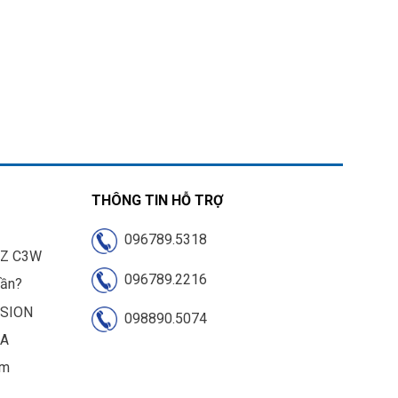
THÔNG TIN HỖ TRỢ
096789.5318
IZ C3W
096789.2216
cần?
ISION
098890.5074
UA
am