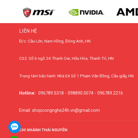
LIÊN HỆ
Đ/c: Cầu Lớn, Nam Hồng, Đông Anh, HN
CS2: Số 6 ngõ 24 Thanh Oai, Hữu Hòa, Thanh Trì, HN
Trung tâm bảo hành: Nhà E4 Số 1 Phạm Văn Đồng, Cầu giấy, HN
Hotline:
096789.5318 - 098890.5074 - 096789.2216
Email: shopcongnghe24h.vn@gmail.com
CHI NHÁNH THÁI NGUYÊN: