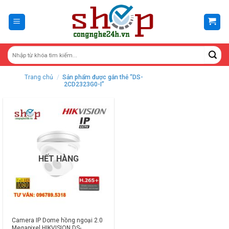
Skip
to
content
Trang chủ
/
Sản phẩm được gắn thẻ “DS-
2CD2323G0-I”
HẾT HÀNG
Camera IP Dome hồng ngoại 2.0
Megapixel HIKVISION DS-