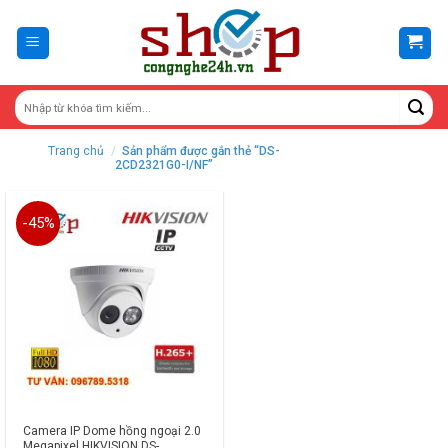
Skip
to
content
Trang chủ
/
Sản phẩm được gắn thẻ “DS-
2CD2321G0-I/NF”
-45%
Camera IP Dome hồng ngoại 2.0
Megapixel HIKVISION DS-