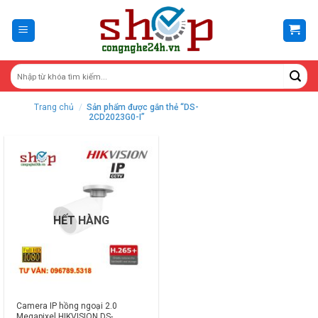
Skip
to
content
Trang chủ
/
Sản phẩm được gắn thẻ “DS-
2CD2023G0-I”
HẾT HÀNG
Camera IP hồng ngoại 2.0
Megapixel HIKVISION DS-