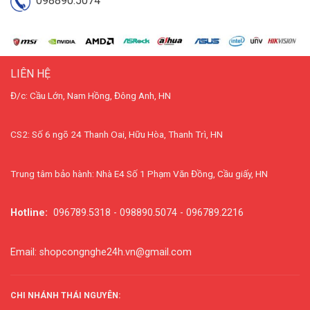
098890.5074
LIÊN HỆ
Đ/c: Cầu Lớn, Nam Hồng, Đông Anh, HN
CS2: Số 6 ngõ 24 Thanh Oai, Hữu Hòa, Thanh Trì, HN
Trung tâm bảo hành: Nhà E4 Số 1 Phạm Văn Đồng, Cầu giấy, HN
Hotline:
096789.5318 - 098890.5074 - 096789.2216
Email: shopcongnghe24h.vn@gmail.com
CHI NHÁNH THÁI NGUYÊN: