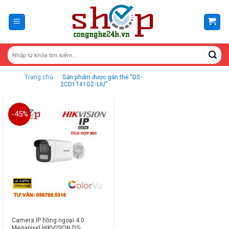
Skip
to
content
Trang chủ
/
Sản phẩm được gắn thẻ “DS-
2CD1T41G2-LIU”
-45%
Camera IP hồng ngoại 4.0
Megapixel HIKVISION DS-