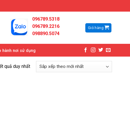
096789.5318
096789.2216
Giỏ hàng
098890.5074
 hành nơi sử dụng
kết quả duy nhất