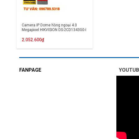
Camera IP Dome hồng ngoại 4.0
Megapixel HIKVISION DS-2CD1343G0-I
2.052.600
₫
FANPAGE
YOUTUB