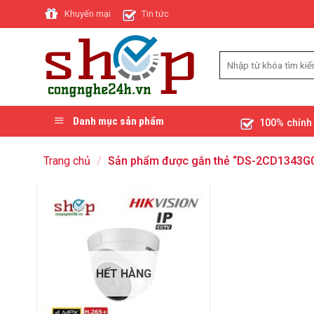
Skip
Khuyến mại
Tin tức
to
content
Danh mục sản phẩm
100% chính
Trang chủ
/
Sản phẩm được gắn thẻ “DS-2CD1343G0
HẾT HÀNG