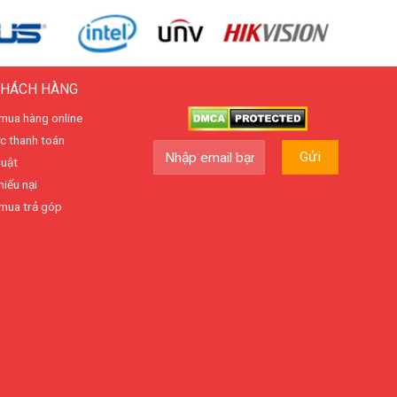
KHÁCH HÀNG
mua hàng online
c thanh toán
huật
hiếu nại
mua trả góp