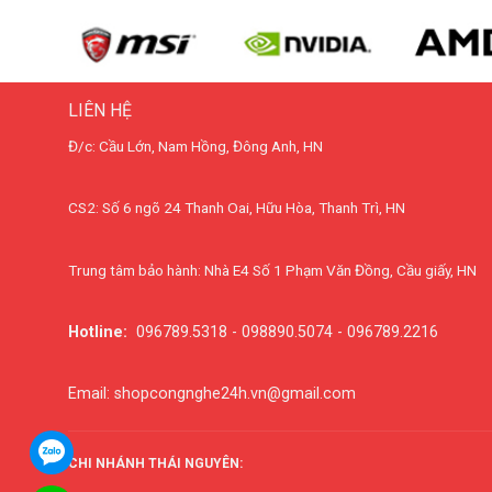
LIÊN HỆ
Đ/c: Cầu Lớn, Nam Hồng, Đông Anh, HN
CS2: Số 6 ngõ 24 Thanh Oai, Hữu Hòa, Thanh Trì, HN
Trung tâm bảo hành: Nhà E4 Số 1 Phạm Văn Đồng, Cầu giấy, HN
Hotline:
096789.5318 - 098890.5074 - 096789.2216
Email: shopcongnghe24h.vn@gmail.com
CHI NHÁNH THÁI NGUYÊN: