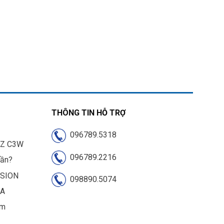
THÔNG TIN HỖ TRỢ
096789.5318
IZ C3W
096789.2216
cần?
ISION
098890.5074
UA
am