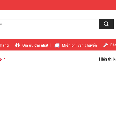
Bảo
 hãng
Giá ưu đãi nhất
Miễn phí vận chuyển
Hiển thị 
-I”