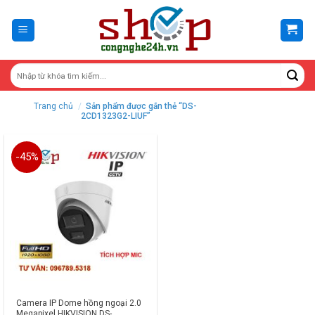
Skip
to
content
Trang chủ
/
Sản phẩm được gắn thẻ “DS-
2CD1323G2-LIUF”
-45%
Camera IP Dome hồng ngoại 2.0
Megapixel HIKVISION DS-