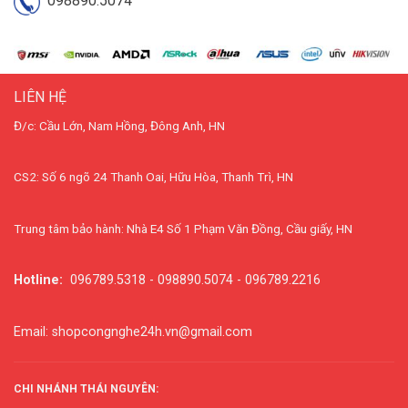
098890.5074
LIÊN HỆ
Đ/c: Cầu Lớn, Nam Hồng, Đông Anh, HN
CS2: Số 6 ngõ 24 Thanh Oai, Hữu Hòa, Thanh Trì, HN
Trung tâm bảo hành: Nhà E4 Số 1 Phạm Văn Đồng, Cầu giấy, HN
Hotline:
096789.5318 - 098890.5074 - 096789.2216
Email: shopcongnghe24h.vn@gmail.com
CHI NHÁNH THÁI NGUYÊN: