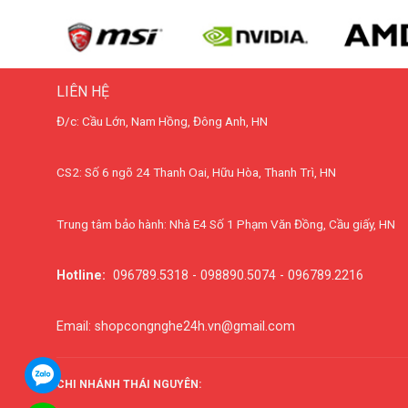
LIÊN HỆ
Đ/c: Cầu Lớn, Nam Hồng, Đông Anh, HN
CS2: Số 6 ngõ 24 Thanh Oai, Hữu Hòa, Thanh Trì, HN
Trung tâm bảo hành: Nhà E4 Số 1 Phạm Văn Đồng, Cầu giấy, HN
Hotline:
096789.5318 - 098890.5074 - 096789.2216
Email: shopcongnghe24h.vn@gmail.com
CHI NHÁNH THÁI NGUYÊN: