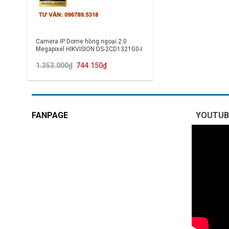
Camera IP Dome hồng ngoại 2.0
Megapixel HIKVISION DS-2CD1321G0-I
Giá
Giá
1.353.000
₫
744.150
₫
gốc
hiện
là:
tại
1.353.000₫.
là:
744.150₫.
FANPAGE
YOUTUB