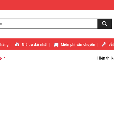
Bảo
 hãng
Giá ưu đãi nhất
Miễn phí vận chuyển
Hiển thị 
-I”