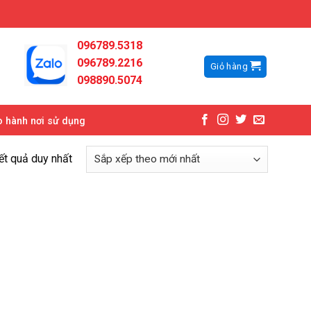
096789.5318
096789.2216
Giỏ hàng
098890.5074
 hành nơi sử dụng
kết quả duy nhất