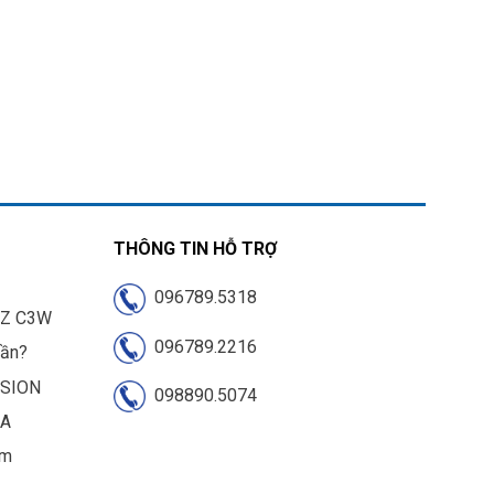
THÔNG TIN HỖ TRỢ
096789.5318
IZ C3W
096789.2216
cần?
ISION
098890.5074
UA
am