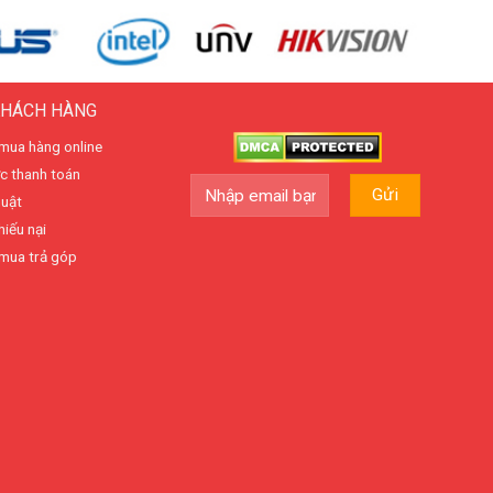
KHÁCH HÀNG
mua hàng online
c thanh toán
huật
hiếu nại
mua trả góp