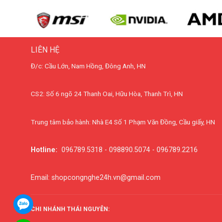
LIÊN HỆ
Đ/c: Cầu Lớn, Nam Hồng, Đông Anh, HN
CS2: Số 6 ngõ 24 Thanh Oai, Hữu Hòa, Thanh Trì, HN
Trung tâm bảo hành: Nhà E4 Số 1 Phạm Văn Đồng, Cầu giấy, HN
Hotline:
096789.5318 - 098890.5074 - 096789.2216
Email: shopcongnghe24h.vn@gmail.com
CHI NHÁNH THÁI NGUYÊN: