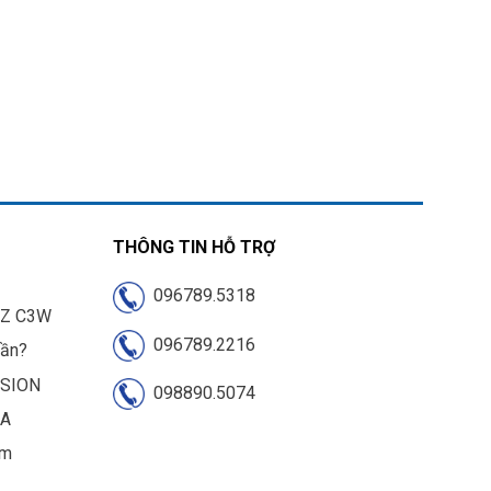
THÔNG TIN HỖ TRỢ
096789.5318
IZ C3W
096789.2216
cần?
ISION
098890.5074
UA
am