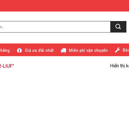
Bảo
 hãng
Giá ưu đãi nhất
Miễn phí vận chuyển
Hiển thị 
-LIUF”