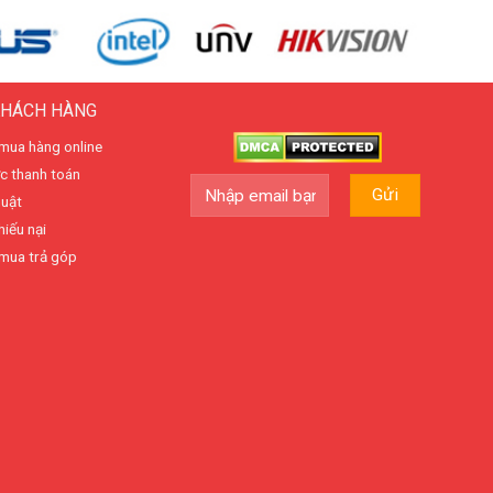
KHÁCH HÀNG
mua hàng online
c thanh toán
huật
hiếu nại
mua trả góp