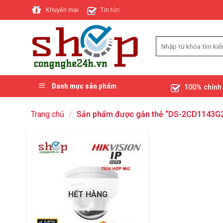
Skip
Khuyến mại
Tin tức
to
content
Danh mục sản phẩm
100% chính
Trang chủ
/
Sản phẩm được gắn thẻ “DS-2CD1143G2
HẾT HÀNG