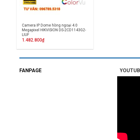
Camera IP Dome hồng ngoại 4.0
Megapixel HIKVISION DS-2CD1143G2-
LIUF
1.482.800
₫
FANPAGE
YOUTUB