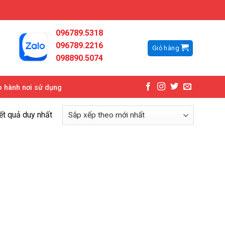
096789.5318
096789.2216
Giỏ hàng
098890.5074
 hành nơi sử dụng
kết quả duy nhất