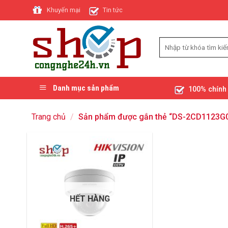
Skip
Khuyến mại
Tin tức
to
content
Danh mục sản phẩm
100% chính
Trang chủ
/
Sản phẩm được gắn thẻ “DS-2CD1123G0
HẾT HÀNG