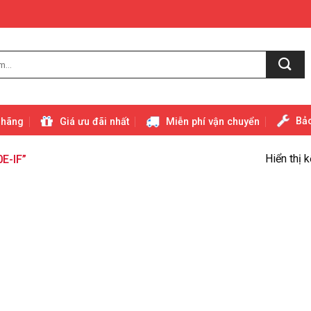
Bảo
 hãng
Giá ưu đãi nhất
Miễn phí vận chuyển
Hiển thị 
E-IF”