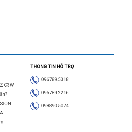
THÔNG TIN HỖ TRỢ
096789.5318
IZ C3W
096789.2216
cần?
ISION
098890.5074
UA
am