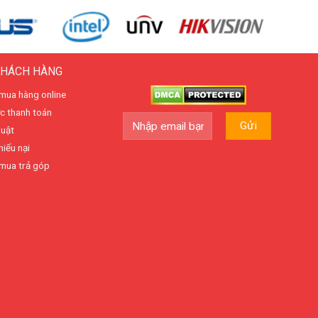
KHÁCH HÀNG
mua hàng online
c thanh toán
huật
hiếu nại
mua trả góp