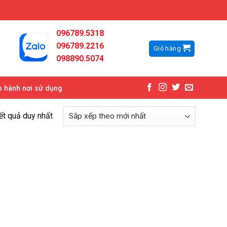
096789.5318
096789.2216
Giỏ hàng
098890.5074
 hành nơi sử dụng
kết quả duy nhất