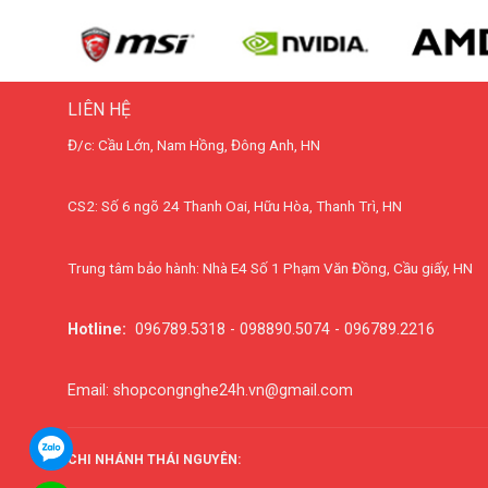
LIÊN HỆ
Đ/c: Cầu Lớn, Nam Hồng, Đông Anh, HN
CS2: Số 6 ngõ 24 Thanh Oai, Hữu Hòa, Thanh Trì, HN
Trung tâm bảo hành: Nhà E4 Số 1 Phạm Văn Đồng, Cầu giấy, HN
Hotline:
096789.5318 - 098890.5074 - 096789.2216
Email: shopcongnghe24h.vn@gmail.com
CHI NHÁNH THÁI NGUYÊN: