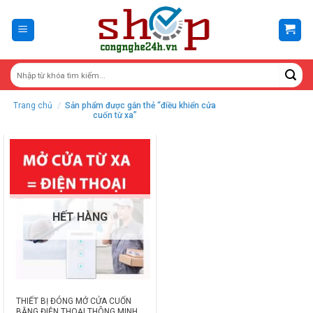
Skip
to
content
Trang chủ
/
Sản phẩm được gắn thẻ “điều khiển cửa
cuốn từ xa”
HẾT HÀNG
THIẾT BỊ ĐÓNG MỞ CỬA CUỐN
BẰNG ĐIỆN THOẠI THÔNG MINH