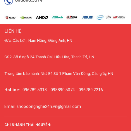
098890.5074
LIÊN HỆ
Đ/c: Cầu Lớn, Nam Hồng, Đông Anh, HN
CS2: Số 6 ngõ 24 Thanh Oai, Hữu Hòa, Thanh Trì, HN
Trung tâm bảo hành: Nhà E4 Số 1 Phạm Văn Đồng, Cầu giấy, HN
Hotline:
096789.5318 - 098890.5074 - 096789.2216
Email: shopcongnghe24h.vn@gmail.com
CHI NHÁNH THÁI NGUYÊN: