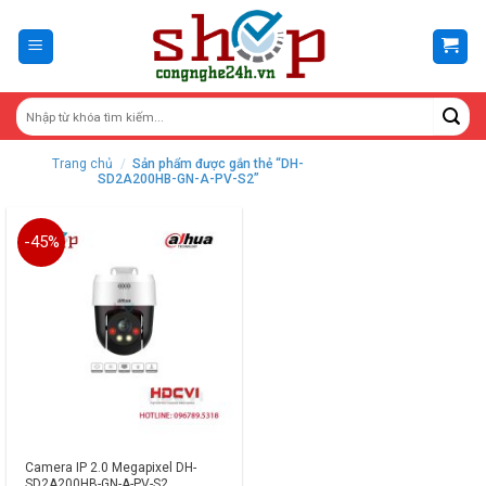
Skip
to
content
Trang chủ
/
Sản phẩm được gắn thẻ “DH-
SD2A200HB-GN-A-PV-S2”
-45%
Camera IP 2.0 Megapixel DH-
SD2A200HB-GN-A-PV-S2